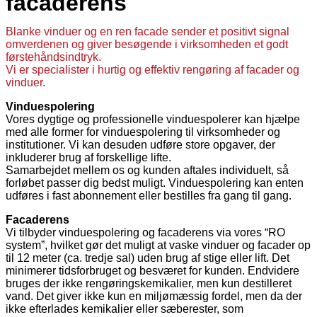
facaderens
Blanke vinduer og en ren facade sender et positivt signal
omverdenen og giver besøgende i virksomheden et godt
førstehåndsindtryk.
Vi er specialister i hurtig og effektiv rengøring af facader og
vinduer.
Vinduespolering
Vores dygtige og professionelle vinduespolerer kan hjælpe
med alle former for vinduespolering til virksomheder og
institutioner. Vi kan desuden udføre store opgaver, der
inkluderer brug af forskellige lifte.
Samarbejdet mellem os og kunden aftales individuelt, så
forløbet passer dig bedst muligt. Vinduespolering kan enten
udføres i fast abonnement eller bestilles fra gang til gang.
Facaderens
Vi tilbyder vinduespolering og facaderens via vores “RO
system”, hvilket gør det muligt at vaske vinduer og facader op
til 12 meter (ca. tredje sal) uden brug af stige eller lift. Det
minimerer tidsforbruget og besværet for kunden. Endvidere
bruges der ikke rengøringskemikalier, men kun destilleret
vand. Det giver ikke kun en miljømæssig fordel, men da der
ikke efterlades kemikalier eller sæberester, som