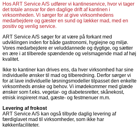
Hos ART Service A/S udfører vi kantineservice, hvor vi tager
det totale ansvar for den daglige drift af kantinen i
virksomheden. Vi sørger for at give virksomhedens
medarbejdere og gæster en sund og lækker mad, med en
positiv og venlig service.
ART Service A/S søger for at være på forkant med
udviklingen inden for både gastronomi, hygiejne og miljø.
Vores medarbejdere er veluddannede og dygtige, og sætter
en ære i at tilberede spændende og velsmagende mad af høj
kvalitet.
Ikke to kantiner kan drives ens, da hver virksomhed har sine
individuelle ønsker til mad og tilberedning. Derfor sørger vi
for at lave individuelle løsningsmodeller tilpasset den enkelte
virksomheds ønske og behov. Vi imødekommer med glæde
ønsker som f.eks. vegetar- og diabetesretter, skånekost,
etnisk inspireret mad, gæste- og festmenuer m.m.
Levering af frokost
ART Service A/S kan også tilbyde daglig levering af
færdiglavet mad til virksomheder, som ikke har
køkkenfaciliteter.